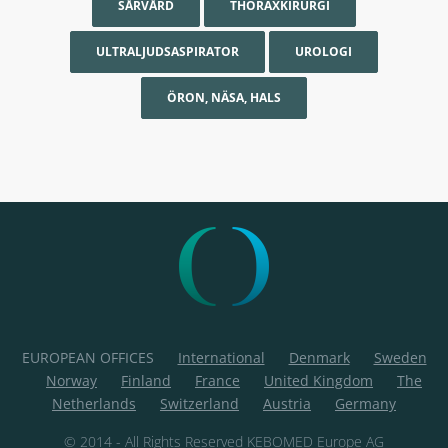
SÅRVÅRD
THORAXKIRURGI
ULTRALJUDSASPIRATOR
UROLOGI
ÖRON, NÄSA, HALS
EUROPEAN OFFICES
International
Denmark
Sweden
Norway
Finland
France
United Kingdom
The
Netherlands
Switzerland
Austria
Germany
© 2014 - All Rights Reserved KEBOMED Europe AG