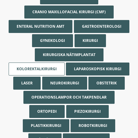
CRANIO MAXILLOFACIAL KIRURGI (CMF)
ENTERAL NUTRITION AMT
GASTROENTEROLOGI
GYNEKOLOGI
KIRURGI
KIRURGISKA NÄTIMPLANTAT
KOLOREKTALKIRURGI
LAPAROSKOPISK KIRURGI
LASER
NEUROKIRURGI
OBSTETRIK
OPERATIONSLAMPOR OCH TAKPENDLAR
ORTOPEDI
PIEZOKIRURGI
PLASTIKKIRURGI
ROBOTKIRURGI